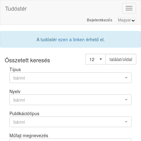
Tudóstér
Toggl
naviga
Bejelentkezés
A tudóstér
ezen a linken
érhető el.
Összetett keresés
12
találat/oldal
Típus
bármi
Nyelv
bármi
Publikációtípus
bármi
Műfaji megnevezés