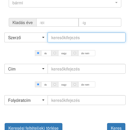
bármi
Kiadás éve
Szerző
és
vagy
de nem
Cím
és
vagy
de nem
Folyóiratcím
Keresési feltétel(ek) törlése