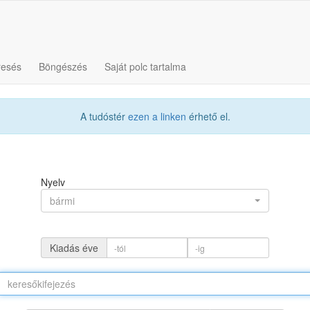
resés
Böngészés
Saját polc tartalma
A tudóstér
ezen a linken
érhető el.
Nyelv
bármi
Kiadás éve