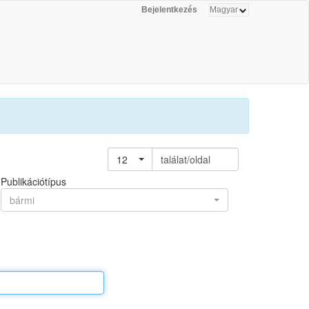
Bejelentkezés
12
találat/oldal
Publikációtípus
bármi