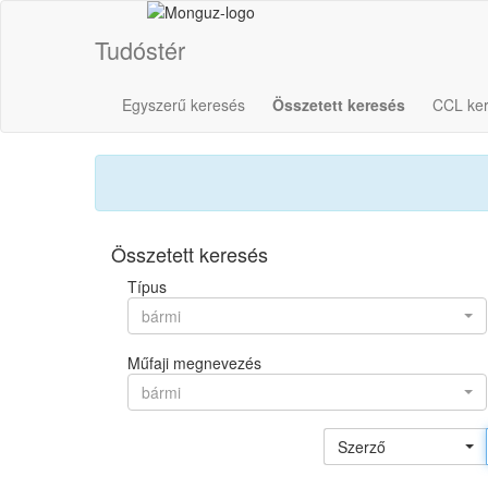
Tudóstér
Egyszerű keresés
Összetett keresés
CCL ke
Összetett keresés
Típus
bármi
Műfaji megnevezés
bármi
Szerző