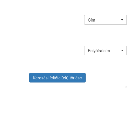
Cím
Folyóiratcím
Keresési feltétel(ek) törlése