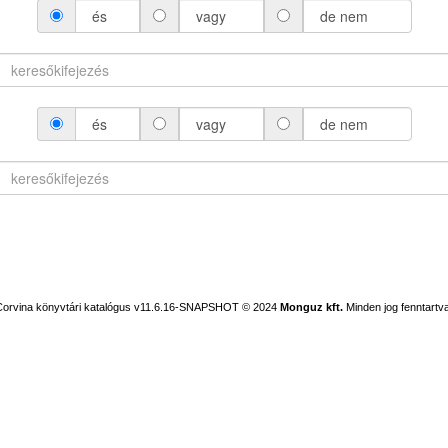
és
vagy
de nem
és
vagy
de nem
Corvina könyvtári katalógus v11.6.16-SNAPSHOT
© 2024
Monguz kft.
Minden jog fenntartva