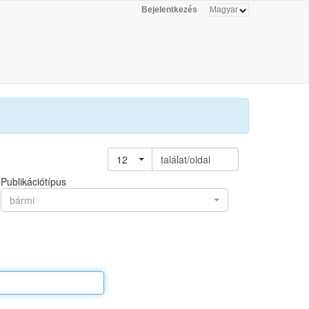
Bejelentkezés
12
találat/oldal
Publikációtípus
bármi