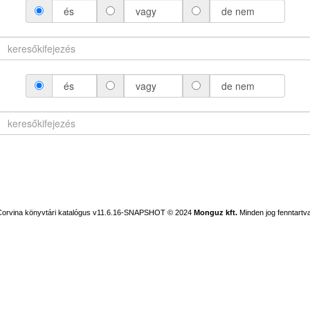
és
vagy
de nem
és
vagy
de nem
Corvina könyvtári katalógus v11.6.16-SNAPSHOT
© 2024
Monguz kft.
Minden jog fenntartva