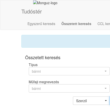
Tudóstér
Egyszerű keresés
Összetett keresés
CCL ke
Összetett keresés
Típus
bármi
Műfaji megnevezés
bármi
Szerző