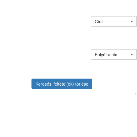
Cím
Folyóiratcím
Keresési feltétel(ek) törlése