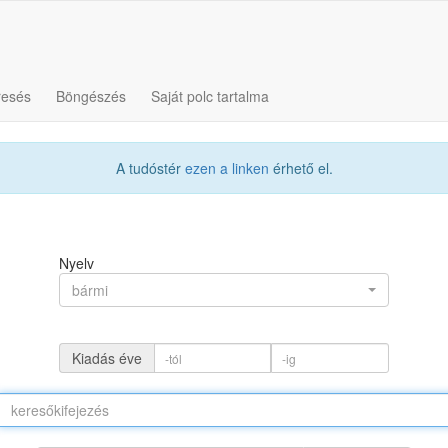
resés
Böngészés
Saját polc tartalma
A tudóstér
ezen a linken
érhető el.
Nyelv
bármi
Kiadás éve