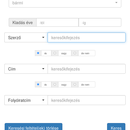
bármi
Kiadás éve
Szerző
és
vagy
de nem
Cím
és
vagy
de nem
Folyóiratcím
Keresési feltétel(ek) törlése