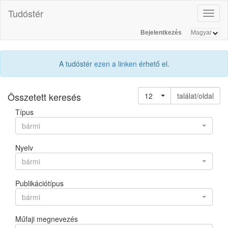
Tudóstér
Toggl
naviga
Bejelentkezés
A tudóstér
ezen a linken
érhető el.
Összetett keresés
12
találat/oldal
Típus
bármi
Nyelv
bármi
Publikációtípus
bármi
Műfaji megnevezés