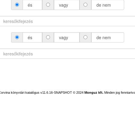
és
vagy
de nem
és
vagy
de nem
Corvina könyvtári katalógus v11.6.16-SNAPSHOT
© 2024
Monguz kft.
Minden jog fenntartva