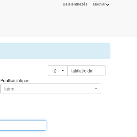
Bejelentkezés
12
találat/oldal
Publikációtípus
bármi