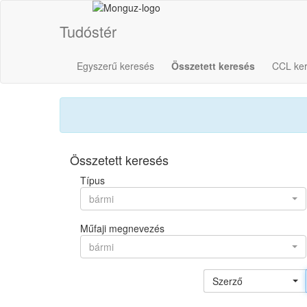
Tudóstér
Egyszerű keresés
Összetett keresés
CCL ke
Összetett keresés
Típus
bármi
Műfaji megnevezés
bármi
Szerző