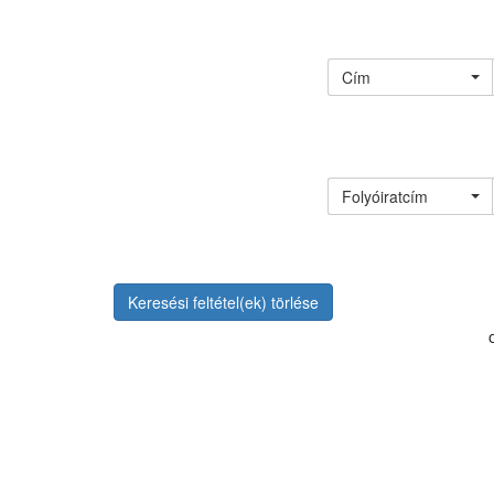
Cím
Folyóiratcím
Keresési feltétel(ek) törlése