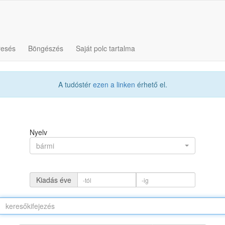
resés
Böngészés
Saját polc tartalma
A tudóstér
ezen a linken
érhető el.
Nyelv
bármi
Kiadás éve