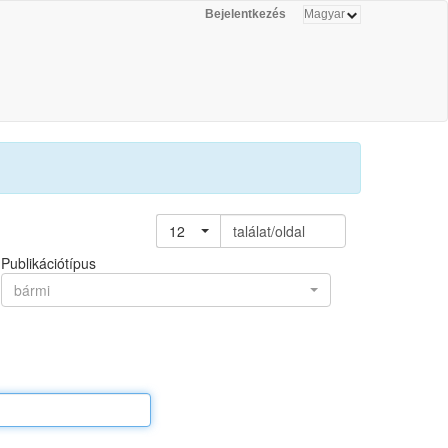
Bejelentkezés
12
találat/oldal
Publikációtípus
bármi