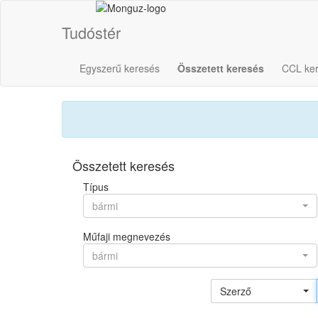
Tudóstér
Egyszerű keresés
Összetett keresés
CCL ke
Összetett keresés
Típus
bármi
Műfaji megnevezés
bármi
Szerző