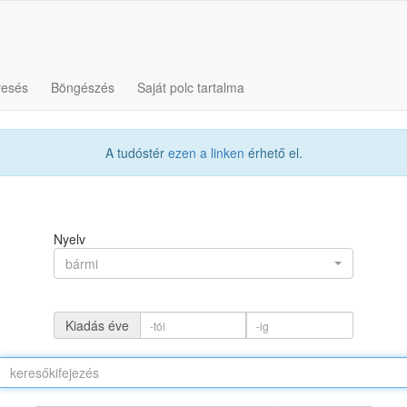
resés
Böngészés
Saját polc tartalma
A tudóstér
ezen a linken
érhető el.
Nyelv
bármi
Kiadás éve