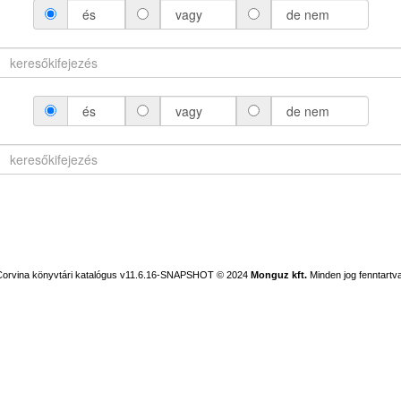
és
vagy
de nem
és
vagy
de nem
Corvina könyvtári katalógus v11.6.16-SNAPSHOT
© 2024
Monguz kft.
Minden jog fenntartva