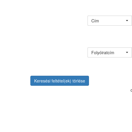
Cím
Folyóiratcím
Keresési feltétel(ek) törlése