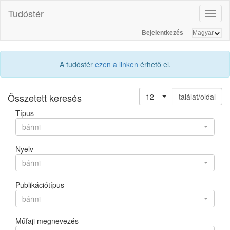
Tudóstér
Toggl
naviga
Bejelentkezés
A tudóstér
ezen a linken
érhető el.
Összetett keresés
12
találat/oldal
Típus
bármi
Nyelv
bármi
Publikációtípus
bármi
Műfaji megnevezés