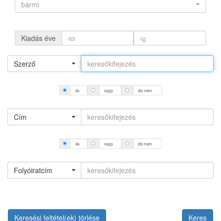
bármi
Kiadás éve
Szerző
és
vagy
de nem
Cím
és
vagy
de nem
Folyóiratcím
Keresési feltétel(ek) törlése