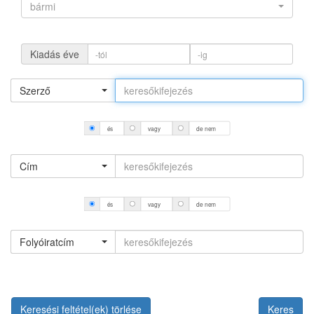
bármi
Kiadás éve
Szerző
és
vagy
de nem
Cím
és
vagy
de nem
Folyóiratcím
Keresési feltétel(ek) törlése