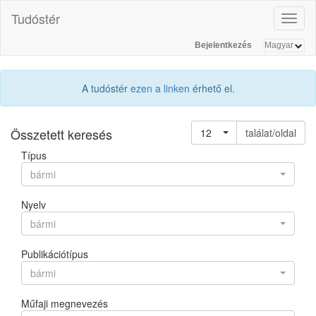
Tudóstér
Toggl
naviga
Bejelentkezés
A tudóstér
ezen a linken
érhető el.
Összetett keresés
12
találat/oldal
Típus
bármi
Nyelv
bármi
Publikációtípus
bármi
Műfaji megnevezés