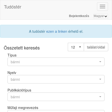
Tudóstér
Toggl
naviga
Bejelentkezés
A tudóstér
ezen a linken
érhető el.
Összetett keresés
12
találat/oldal
Típus
bármi
Nyelv
bármi
Publikációtípus
bármi
Műfaji megnevezés