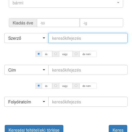
bármi
Kiadás éve
Szerző
és
vagy
de nem
Cím
és
vagy
de nem
Folyóiratcím
Keresési feltétel(ek) törlése