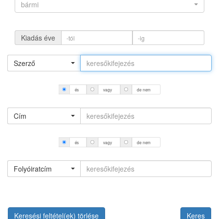
bármi
Kiadás éve
Szerző
és
vagy
de nem
Cím
és
vagy
de nem
Folyóiratcím
Keresési feltétel(ek) törlése