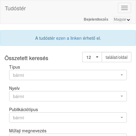
Tudóstér
Toggl
naviga
Bejelentkezés
A tudóstér
ezen a linken
érhető el.
Összetett keresés
12
találat/oldal
Típus
bármi
Nyelv
bármi
Publikációtípus
bármi
Műfaji megnevezés