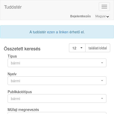
Tudóstér
Toggl
naviga
Bejelentkezés
A tudóstér
ezen a linken
érhető el.
Összetett keresés
12
találat/oldal
Típus
bármi
Nyelv
bármi
Publikációtípus
bármi
Műfaji megnevezés