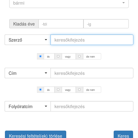
bármi
Kiadás éve
Szerző
és
vagy
de nem
Cím
és
vagy
de nem
Folyóiratcím
Keresési feltétel(ek) törlése