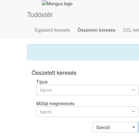
Tudóstér
Egyszerű keresés
Összetett keresés
CCL ke
Összetett keresés
Típus
bármi
Műfaji megnevezés
bármi
Szerző