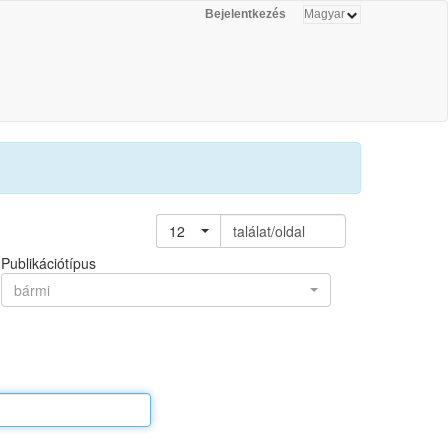
Bejelentkezés
12
találat/oldal
Publikációtípus
bármi