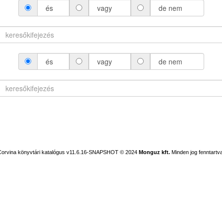
és
vagy
de nem
és
vagy
de nem
Corvina könyvtári katalógus v11.6.16-SNAPSHOT
© 2024
Monguz kft.
Minden jog fenntartva