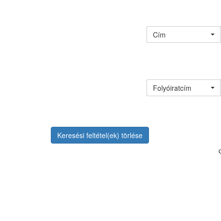
Cím
Folyóiratcím
Keresési feltétel(ek) törlése