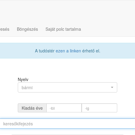
resés
Böngészés
Saját polc tartalma
A tudóstér
ezen a linken
érhető el.
Nyelv
bármi
Kiadás éve