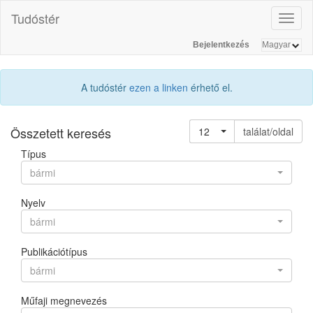
Tudóstér
Toggl
naviga
Bejelentkezés
A tudóstér
ezen a linken
érhető el.
Összetett keresés
12
találat/oldal
Típus
bármi
Nyelv
bármi
Publikációtípus
bármi
Műfaji megnevezés