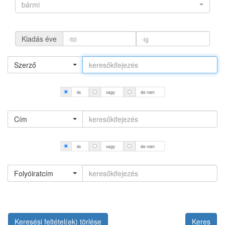
bármi
Kiadás éve
Szerző
és
vagy
de nem
Cím
és
vagy
de nem
Folyóiratcím
Keresési feltétel(ek) törlése