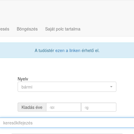
resés
Böngészés
Saját polc tartalma
A tudóstér
ezen a linken
érhető el.
Nyelv
bármi
Kiadás éve