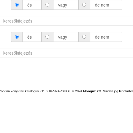
és
vagy
de nem
és
vagy
de nem
Corvina könyvtári katalógus v11.6.16-SNAPSHOT
© 2024
Monguz kft.
Minden jog fenntartva