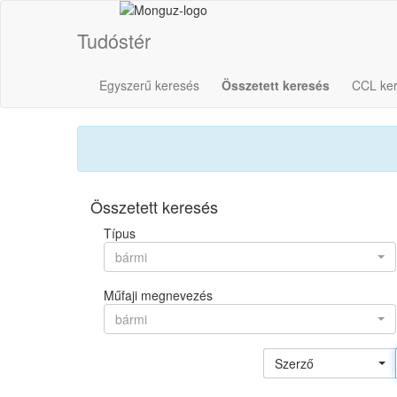
Tudóstér
Egyszerű keresés
Összetett keresés
CCL ke
Összetett keresés
Típus
bármi
Műfaji megnevezés
bármi
Szerző