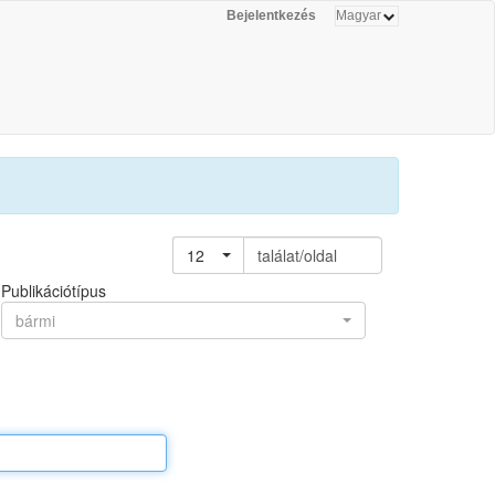
Bejelentkezés
12
találat/oldal
Publikációtípus
bármi