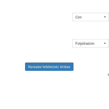
Cím
Folyóiratcím
Keresési feltétel(ek) törlése