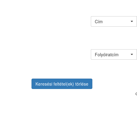
Cím
Folyóiratcím
Keresési feltétel(ek) törlése