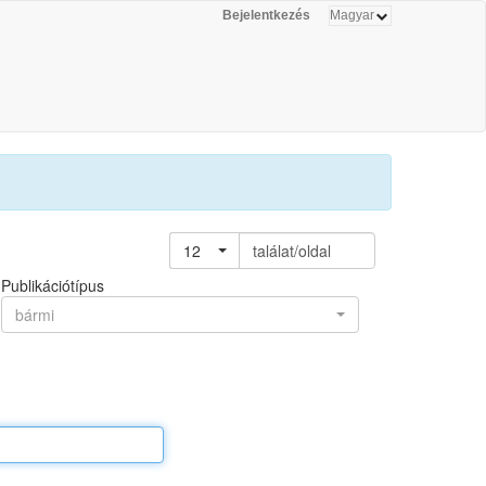
Bejelentkezés
12
találat/oldal
Publikációtípus
bármi