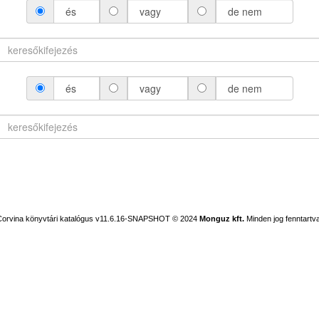
és
vagy
de nem
és
vagy
de nem
Corvina könyvtári katalógus v11.6.16-SNAPSHOT
© 2024
Monguz kft.
Minden jog fenntartva