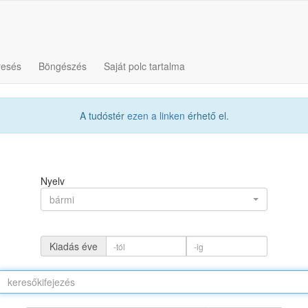
resés
Böngészés
Saját polc tartalma
A tudóstér
ezen a linken
érhető el.
Nyelv
bármi
Kiadás éve