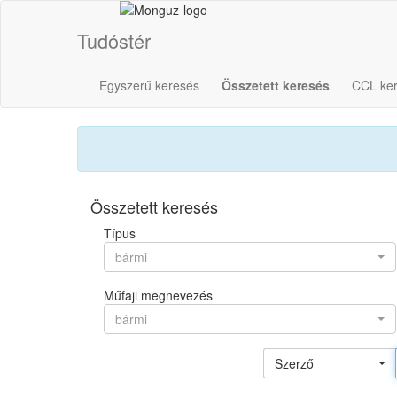
Tudóstér
Egyszerű keresés
Összetett keresés
CCL ke
Összetett keresés
Típus
bármi
Műfaji megnevezés
bármi
Szerző