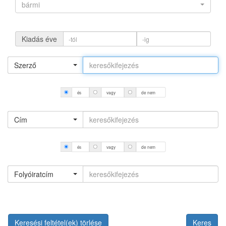
bármi
Kiadás éve
Szerző
és
vagy
de nem
Cím
és
vagy
de nem
Folyóiratcím
Keresési feltétel(ek) törlése