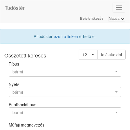
Tudóstér
Toggl
naviga
Bejelentkezés
A tudóstér
ezen a linken
érhető el.
Összetett keresés
12
találat/oldal
Típus
bármi
Nyelv
bármi
Publikációtípus
bármi
Műfaji megnevezés