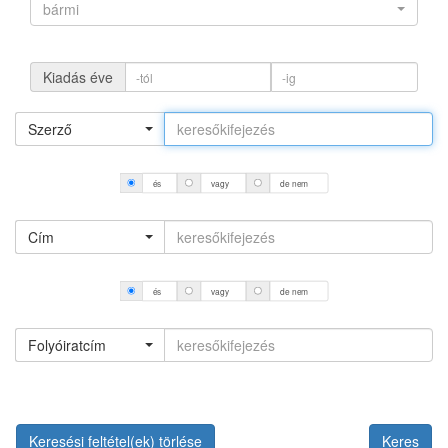
bármi
Kiadás éve
Szerző
és
vagy
de nem
Cím
és
vagy
de nem
Folyóiratcím
Keresési feltétel(ek) törlése