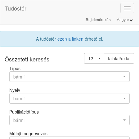
Tudóstér
Toggl
naviga
Bejelentkezés
A tudóstér
ezen a linken
érhető el.
Összetett keresés
12
találat/oldal
Típus
bármi
Nyelv
bármi
Publikációtípus
bármi
Műfaji megnevezés