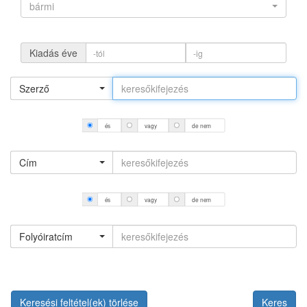
bármi
Kiadás éve
Szerző
és
vagy
de nem
Cím
és
vagy
de nem
Folyóiratcím
Keresési feltétel(ek) törlése