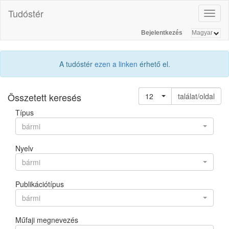
Tudóstér
Toggl
naviga
Bejelentkezés
A tudóstér
ezen a linken
érhető el.
Összetett keresés
12
találat/oldal
Típus
bármi
Nyelv
bármi
Publikációtípus
bármi
Műfaji megnevezés