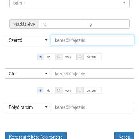
bármi
Kiadás éve
Szerző
és
vagy
de nem
Cím
és
vagy
de nem
Folyóiratcím
Keresési feltétel(ek) törlése