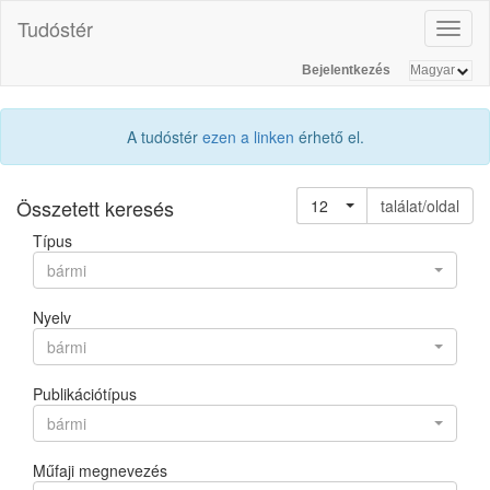
Tudóstér
Toggl
naviga
Bejelentkezés
A tudóstér
ezen a linken
érhető el.
Összetett keresés
12
találat/oldal
Típus
bármi
Nyelv
bármi
Publikációtípus
bármi
Műfaji megnevezés