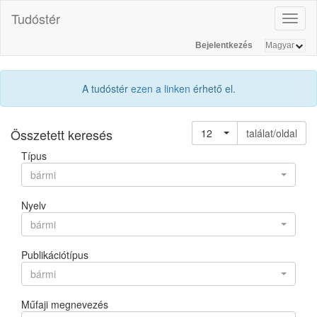
Tudóstér
Toggl
naviga
Bejelentkezés
A tudóstér
ezen a linken
érhető el.
Összetett keresés
12
találat/oldal
Típus
bármi
Nyelv
bármi
Publikációtípus
bármi
Műfaji megnevezés