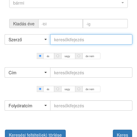
bármi
Kiadás éve
Szerző
és
vagy
de nem
Cím
és
vagy
de nem
Folyóiratcím
Keresési feltétel(ek) törlése