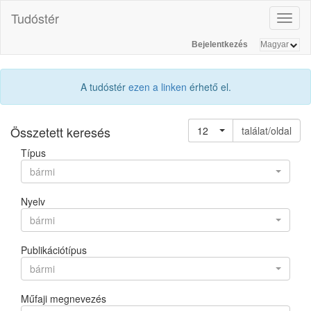
Tudóstér
Toggl
naviga
Bejelentkezés
A tudóstér
ezen a linken
érhető el.
Összetett keresés
12
találat/oldal
Típus
bármi
Nyelv
bármi
Publikációtípus
bármi
Műfaji megnevezés