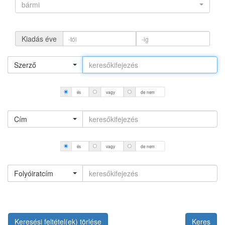
bármi
Kiadás éve
Szerző
és
vagy
de nem
Cím
és
vagy
de nem
Folyóiratcím
Keresési feltétel(ek) törlése