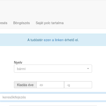
resés
Böngészés
Saját polc tartalma
A tudóstér
ezen a linken
érhető el.
Nyelv
bármi
Kiadás éve