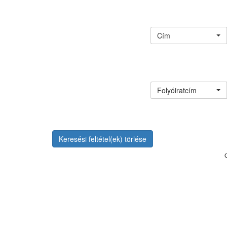
Cím
Folyóiratcím
Keresési feltétel(ek) törlése