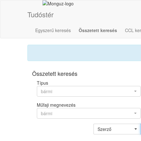
Tudóstér
Egyszerű keresés
Összetett keresés
CCL ke
Összetett keresés
Típus
bármi
Műfaji megnevezés
bármi
Szerző