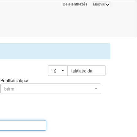
Bejelentkezés
12
találat/oldal
Publikációtípus
bármi