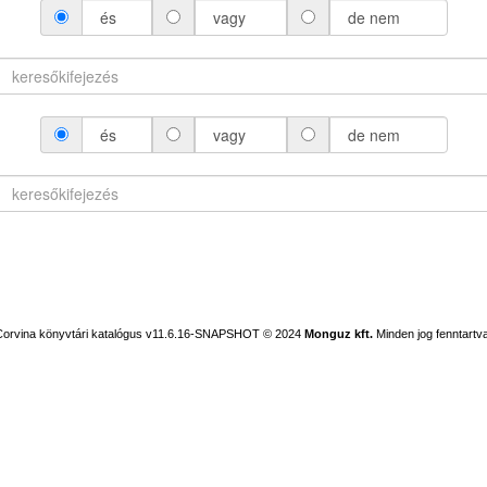
és
vagy
de nem
és
vagy
de nem
Corvina könyvtári katalógus v11.6.16-SNAPSHOT
© 2024
Monguz kft.
Minden jog fenntartva