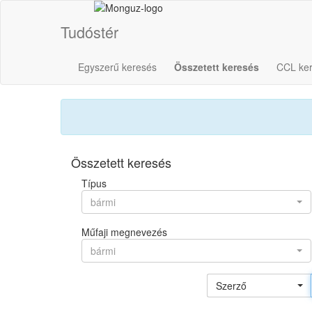
Tudóstér
Egyszerű keresés
Összetett keresés
CCL ke
Összetett keresés
Típus
bármi
Műfaji megnevezés
bármi
Szerző