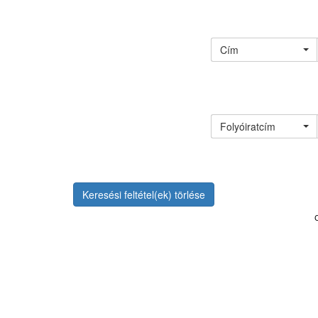
Cím
Folyóiratcím
Keresési feltétel(ek) törlése