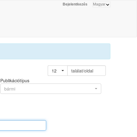
Bejelentkezés
12
találat/oldal
Publikációtípus
bármi