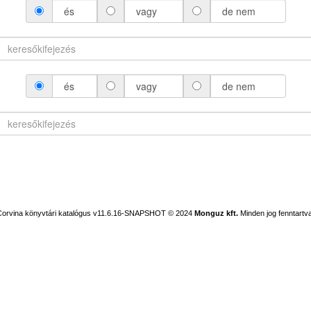
és
vagy
de nem
és
vagy
de nem
Corvina könyvtári katalógus v11.6.16-SNAPSHOT
© 2024
Monguz kft.
Minden jog fenntartva