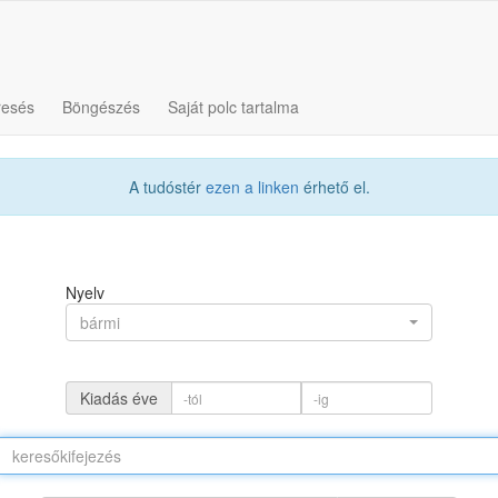
resés
Böngészés
Saját polc tartalma
A tudóstér
ezen a linken
érhető el.
Nyelv
bármi
Kiadás éve