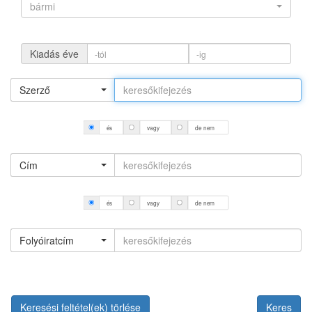
bármi
Kiadás éve
Szerző
és
vagy
de nem
Cím
és
vagy
de nem
Folyóiratcím
Keresési feltétel(ek) törlése