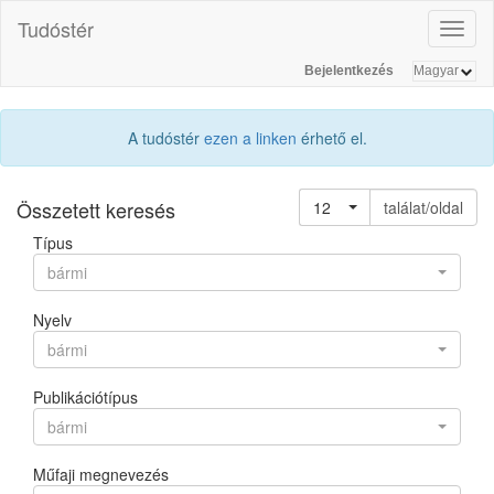
Tudóstér
Toggl
naviga
Bejelentkezés
A tudóstér
ezen a linken
érhető el.
Összetett keresés
12
találat/oldal
Típus
bármi
Nyelv
bármi
Publikációtípus
bármi
Műfaji megnevezés