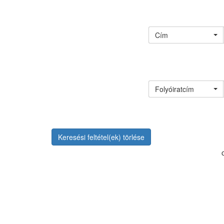
Cím
Folyóiratcím
Keresési feltétel(ek) törlése