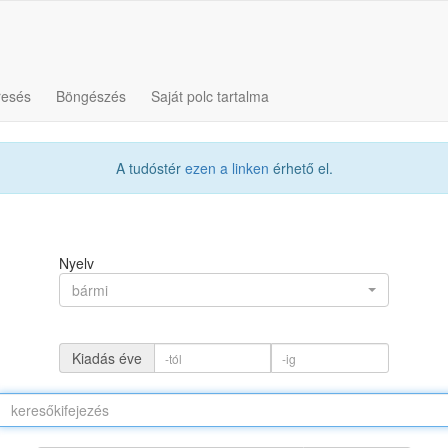
resés
Böngészés
Saját polc tartalma
A tudóstér
ezen a linken
érhető el.
Nyelv
bármi
Kiadás éve