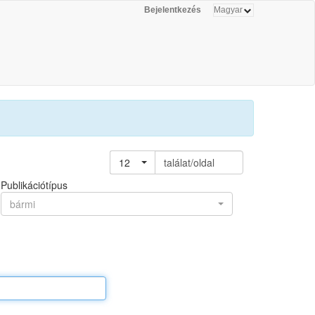
Bejelentkezés
12
találat/oldal
Publikációtípus
bármi