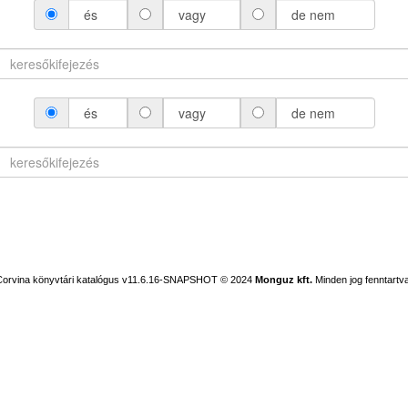
és
vagy
de nem
és
vagy
de nem
Corvina könyvtári katalógus v11.6.16-SNAPSHOT
© 2024
Monguz kft.
Minden jog fenntartva