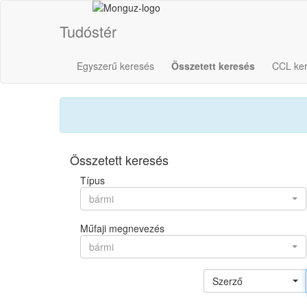
Tudóstér
Egyszerű keresés
Összetett keresés
CCL ke
Összetett keresés
Típus
bármi
Műfaji megnevezés
bármi
Szerző