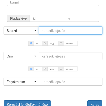
bármi
Kiadás éve
Szerző
és
vagy
de nem
Cím
és
vagy
de nem
Folyóiratcím
Keresési feltétel(ek) törlése