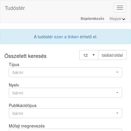
Tudóstér
Toggl
naviga
Bejelentkezés
A tudóstér
ezen a linken
érhető el.
Összetett keresés
12
találat/oldal
Típus
bármi
Nyelv
bármi
Publikációtípus
bármi
Műfaji megnevezés