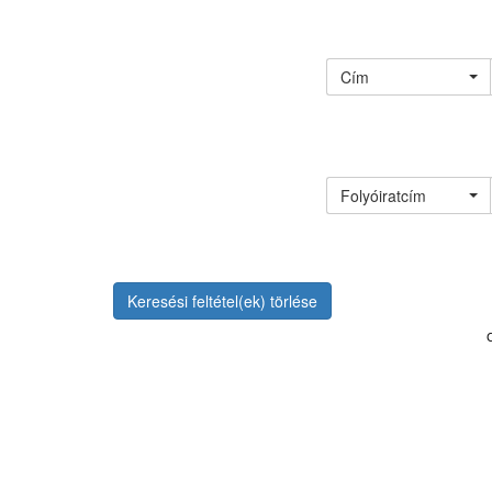
Cím
Folyóiratcím
Keresési feltétel(ek) törlése