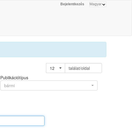
Bejelentkezés
12
találat/oldal
Publikációtípus
bármi