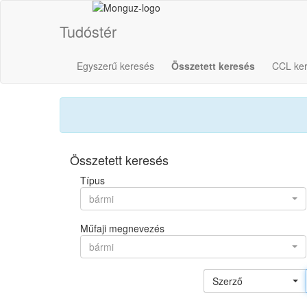
Tudóstér
Egyszerű keresés
Összetett keresés
CCL ke
Összetett keresés
Típus
bármi
Műfaji megnevezés
bármi
Szerző