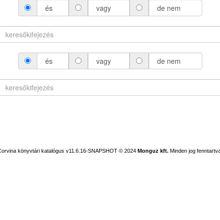
és
vagy
de nem
és
vagy
de nem
Corvina könyvtári katalógus v11.6.16-SNAPSHOT
© 2024
Monguz kft.
Minden jog fenntartva