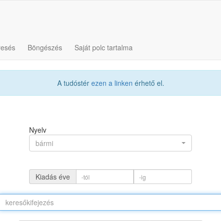
resés
Böngészés
Saját polc tartalma
A tudóstér
ezen a linken
érhető el.
Nyelv
bármi
Kiadás éve