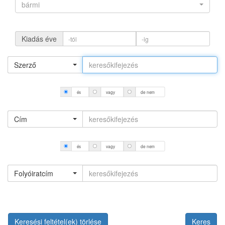
bármi
Kiadás éve
Szerző
és
vagy
de nem
Cím
és
vagy
de nem
Folyóiratcím
Keresési feltétel(ek) törlése