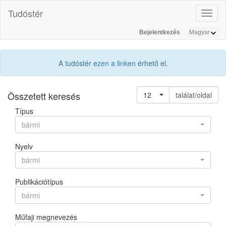
Tudóstér
Toggl
naviga
Bejelentkezés
A tudóstér
ezen a linken
érhető el.
Összetett keresés
12
találat/oldal
Típus
bármi
Nyelv
bármi
Publikációtípus
bármi
Műfaji megnevezés