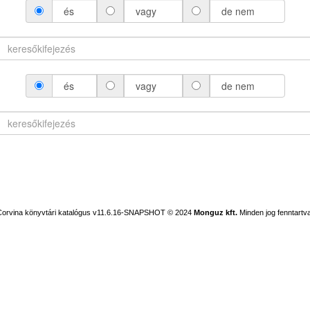
és
vagy
de nem
és
vagy
de nem
Corvina könyvtári katalógus v11.6.16-SNAPSHOT
© 2024
Monguz kft.
Minden jog fenntartva