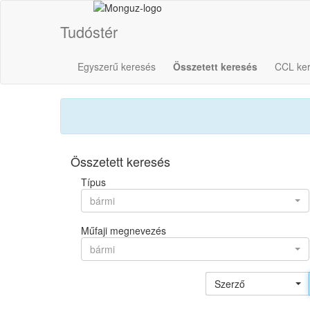
Tudóstér
Egyszerű keresés
Összetett keresés
CCL ke
Összetett keresés
Típus
bármi
Műfaji megnevezés
bármi
Szerző