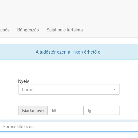
resés
Böngészés
Saját polc tartalma
A tudóstér
ezen a linken
érhető el.
Nyelv
bármi
Kiadás éve