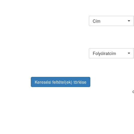
Cím
Folyóiratcím
Keresési feltétel(ek) törlése