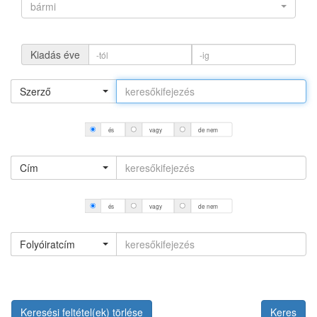
bármi
Kiadás éve
Szerző
és
vagy
de nem
Cím
és
vagy
de nem
Folyóiratcím
Keresési feltétel(ek) törlése