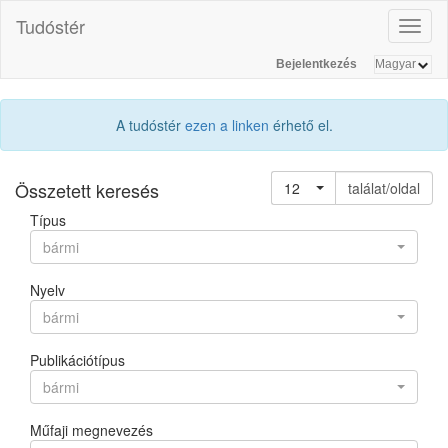
Tudóstér
Toggl
naviga
Bejelentkezés
A tudóstér
ezen a linken
érhető el.
Összetett keresés
12
találat/oldal
Típus
bármi
Nyelv
bármi
Publikációtípus
bármi
Műfaji megnevezés