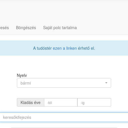
resés
Böngészés
Saját polc tartalma
A tudóstér
ezen a linken
érhető el.
Nyelv
bármi
Kiadás éve