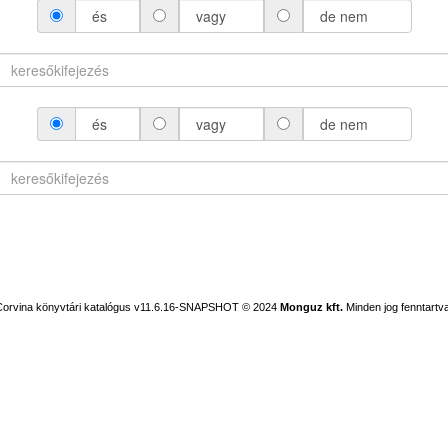
és
vagy
de nem
és
vagy
de nem
Corvina könyvtári katalógus v11.6.16-SNAPSHOT
© 2024
Monguz kft.
Minden jog fenntartva