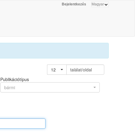
Bejelentkezés
12
találat/oldal
Publikációtípus
bármi