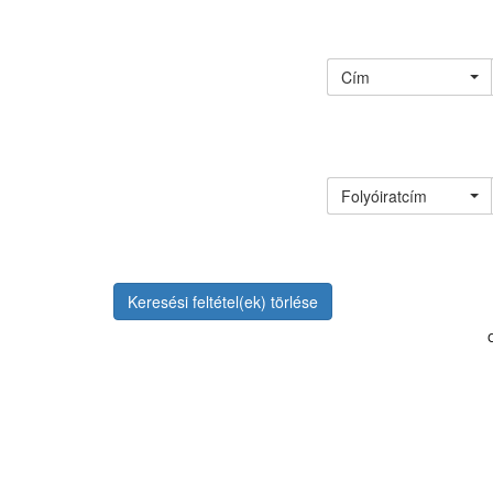
Cím
Folyóiratcím
Keresési feltétel(ek) törlése