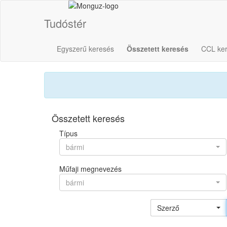
Tudóstér
Egyszerű keresés
Összetett keresés
CCL ke
Összetett keresés
Típus
bármi
Műfaji megnevezés
bármi
Szerző