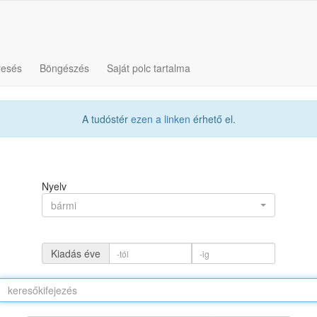
resés
Böngészés
Saját polc tartalma
A tudóstér
ezen a linken
érhető el.
Nyelv
bármi
Kiadás éve