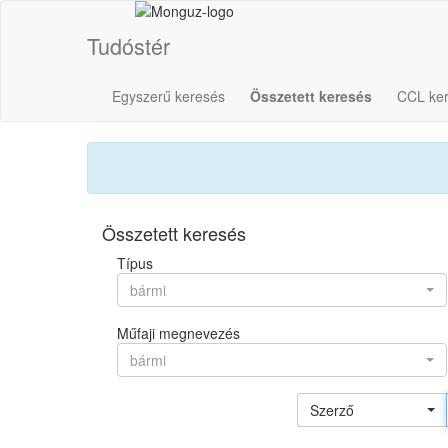
Tudóstér
Egyszerű keresés
Összetett keresés
CCL ke
Összetett keresés
Típus
bármi
Műfaji megnevezés
bármi
Szerző