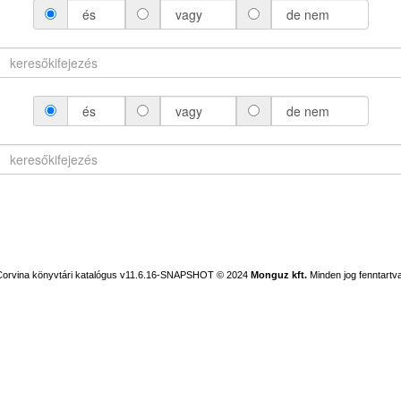
és
vagy
de nem
és
vagy
de nem
Corvina könyvtári katalógus v11.6.16-SNAPSHOT
© 2024
Monguz kft.
Minden jog fenntartva