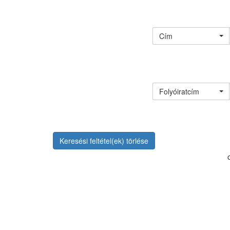
Cím
Folyóiratcím
Keresési feltétel(ek) törlése