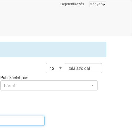
Bejelentkezés
12
találat/oldal
Publikációtípus
bármi