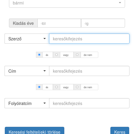
bármi
Kiadás éve
Szerző
és
vagy
de nem
Cím
és
vagy
de nem
Folyóiratcím
Keresési feltétel(ek) törlése