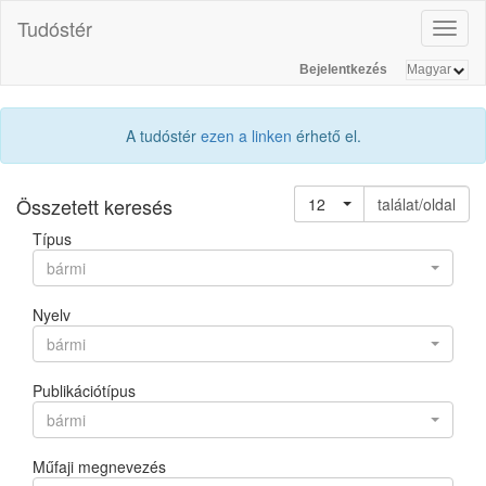
Tudóstér
Toggl
naviga
Bejelentkezés
A tudóstér
ezen a linken
érhető el.
Összetett keresés
12
találat/oldal
Típus
bármi
Nyelv
bármi
Publikációtípus
bármi
Műfaji megnevezés