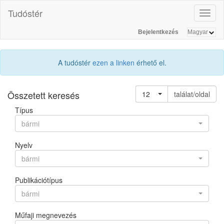
Tudóstér
Toggl
naviga
Bejelentkezés
A tudóstér
ezen a linken
érhető el.
Összetett keresés
12
találat/oldal
Típus
bármi
Nyelv
bármi
Publikációtípus
bármi
Műfaji megnevezés