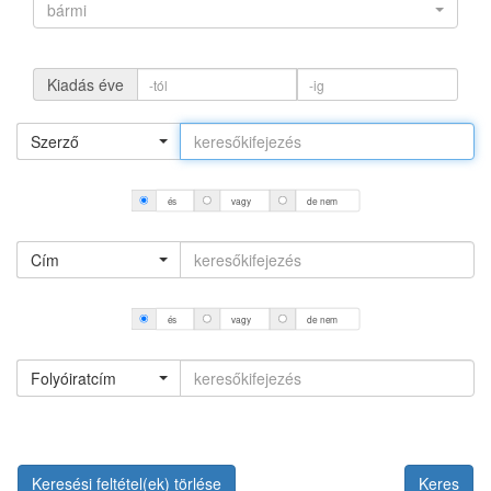
bármi
Kiadás éve
Szerző
és
vagy
de nem
Cím
és
vagy
de nem
Folyóiratcím
Keresési feltétel(ek) törlése