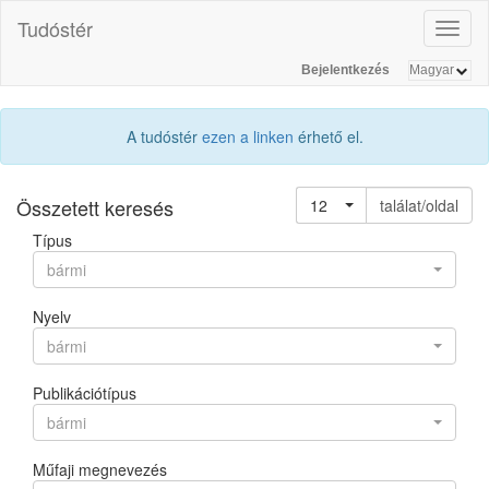
Tudóstér
Toggl
naviga
Bejelentkezés
A tudóstér
ezen a linken
érhető el.
Összetett keresés
12
találat/oldal
Típus
bármi
Nyelv
bármi
Publikációtípus
bármi
Műfaji megnevezés