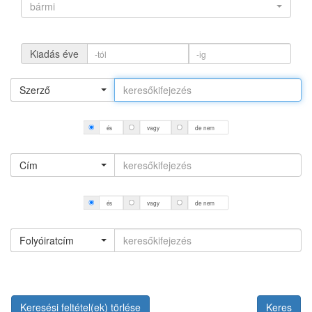
bármi
Kiadás éve
Szerző
és
vagy
de nem
Cím
és
vagy
de nem
Folyóiratcím
Keresési feltétel(ek) törlése