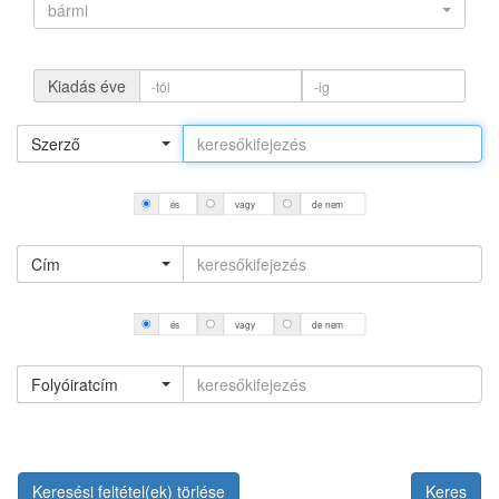
bármi
Kiadás éve
Szerző
és
vagy
de nem
Cím
és
vagy
de nem
Folyóiratcím
Keresési feltétel(ek) törlése