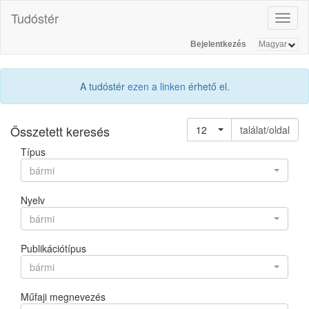
Tudóstér
Toggl
naviga
Bejelentkezés
A tudóstér
ezen a linken
érhető el.
Összetett keresés
12
találat/oldal
Típus
bármi
Nyelv
bármi
Publikációtípus
bármi
Műfaji megnevezés