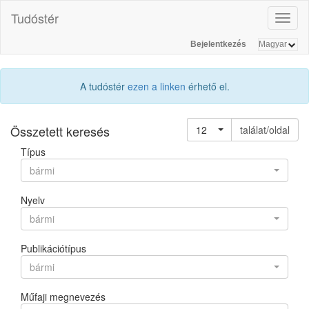
Tudóstér
Toggl
naviga
Bejelentkezés
A tudóstér
ezen a linken
érhető el.
Összetett keresés
12
találat/oldal
Típus
bármi
Nyelv
bármi
Publikációtípus
bármi
Műfaji megnevezés