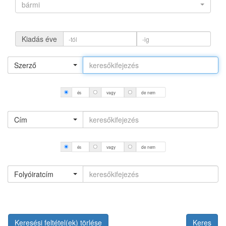
bármi
Kiadás éve
Szerző
és
vagy
de nem
Cím
és
vagy
de nem
Folyóiratcím
Keresési feltétel(ek) törlése