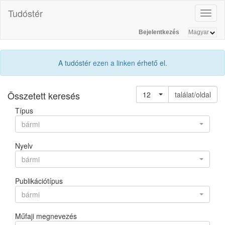
Tudóstér
Toggl
naviga
Bejelentkezés
A tudóstér
ezen a linken
érhető el.
Összetett keresés
12
találat/oldal
Típus
bármi
Nyelv
bármi
Publikációtípus
bármi
Műfaji megnevezés