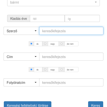
bármi
Kiadás éve
Szerző
és
vagy
de nem
Cím
és
vagy
de nem
Folyóiratcím
Keresési feltétel(ek) törlése