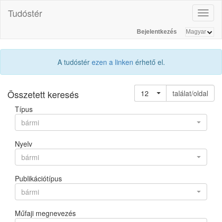
Tudóstér
Toggl
naviga
Bejelentkezés
A tudóstér
ezen a linken
érhető el.
Összetett keresés
12
találat/oldal
Típus
bármi
Nyelv
bármi
Publikációtípus
bármi
Műfaji megnevezés