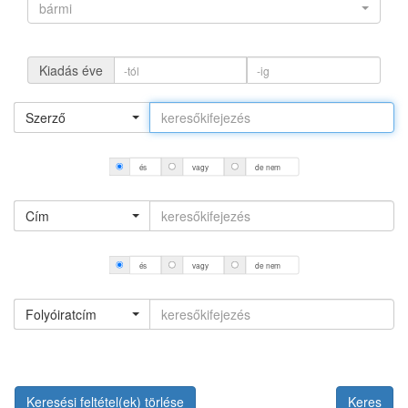
bármi
Kiadás éve
Szerző
és
vagy
de nem
Cím
és
vagy
de nem
Folyóiratcím
Keresési feltétel(ek) törlése