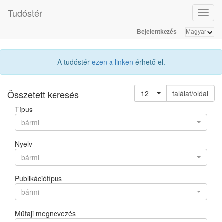
Tudóstér
Toggl
naviga
Bejelentkezés
A tudóstér
ezen a linken
érhető el.
Összetett keresés
12
találat/oldal
Típus
bármi
Nyelv
bármi
Publikációtípus
bármi
Műfaji megnevezés