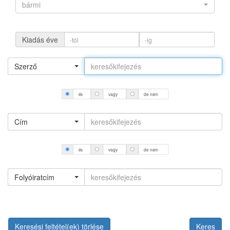
bármi
Kiadás éve
Szerző
és
vagy
de nem
Cím
és
vagy
de nem
Folyóiratcím
Keresési feltétel(ek) törlése