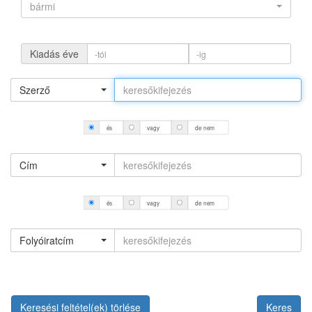
bármi
Kiadás éve
Szerző
és
vagy
de nem
Cím
és
vagy
de nem
Folyóiratcím
Keresési feltétel(ek) törlése