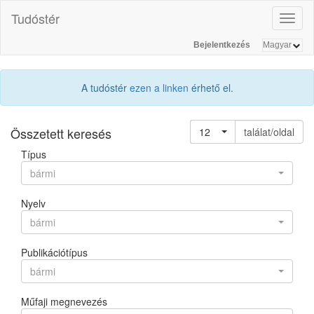
Tudóstér
Toggl
naviga
Bejelentkezés
A tudóstér
ezen a linken
érhető el.
Összetett keresés
12
találat/oldal
Típus
bármi
Nyelv
bármi
Publikációtípus
bármi
Műfaji megnevezés