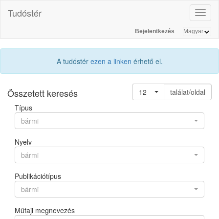
Tudóstér
Toggl
naviga
Bejelentkezés
A tudóstér
ezen a linken
érhető el.
Összetett keresés
12
találat/oldal
Típus
bármi
Nyelv
bármi
Publikációtípus
bármi
Műfaji megnevezés