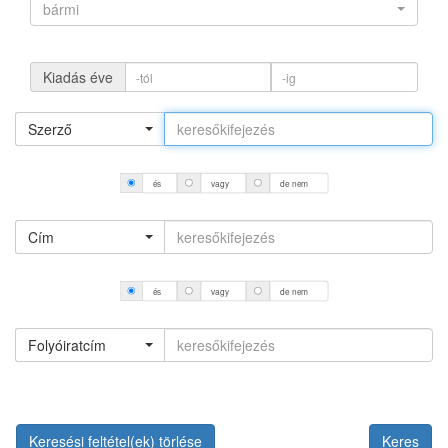
bármi
Kiadás éve
Szerző
és
vagy
de nem
Cím
és
vagy
de nem
Folyóiratcím
Keresési feltétel(ek) törlése