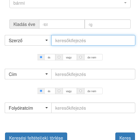
bármi
Kiadás éve
Szerző
és
vagy
de nem
Cím
és
vagy
de nem
Folyóiratcím
Keresési feltétel(ek) törlése