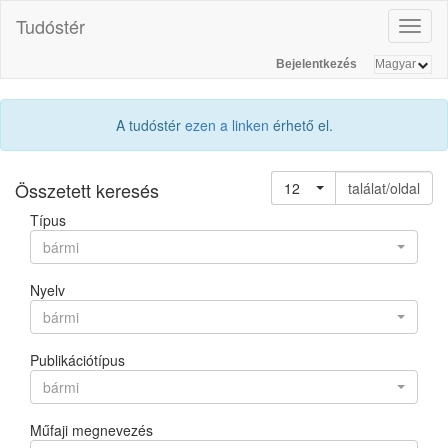
Tudóstér
Toggl
naviga
Bejelentkezés
A tudóstér
ezen a linken
érhető el.
Összetett keresés
12
találat/oldal
Típus
bármi
Nyelv
bármi
Publikációtípus
bármi
Műfaji megnevezés