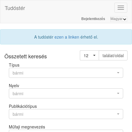
Tudóstér
Toggl
naviga
Bejelentkezés
A tudóstér
ezen a linken
érhető el.
Összetett keresés
12
találat/oldal
Típus
bármi
Nyelv
bármi
Publikációtípus
bármi
Műfaji megnevezés