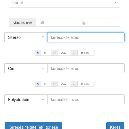
bármi
Kiadás éve
Szerző
és
vagy
de nem
Cím
és
vagy
de nem
Folyóiratcím
Keresési feltétel(ek) törlése