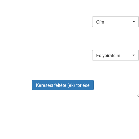
Cím
Folyóiratcím
Keresési feltétel(ek) törlése