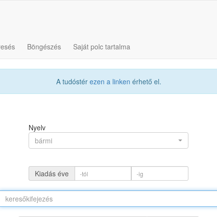
resés
Böngészés
Saját polc tartalma
A tudóstér
ezen a linken
érhető el.
Nyelv
bármi
Kiadás éve