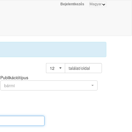
Bejelentkezés
12
találat/oldal
Publikációtípus
bármi