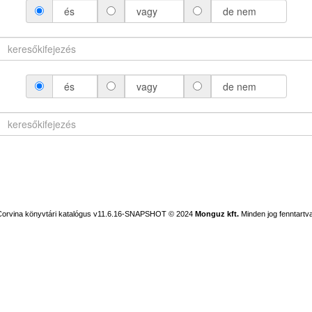
és
vagy
de nem
és
vagy
de nem
Corvina könyvtári katalógus v11.6.16-SNAPSHOT
© 2024
Monguz kft.
Minden jog fenntartva