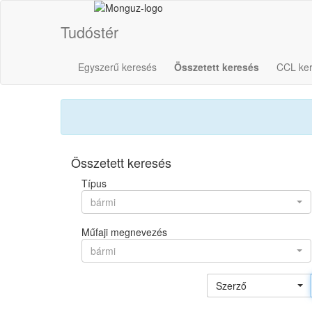
Tudóstér
Egyszerű keresés
Összetett keresés
CCL ke
Összetett keresés
Típus
bármi
Műfaji megnevezés
bármi
Szerző