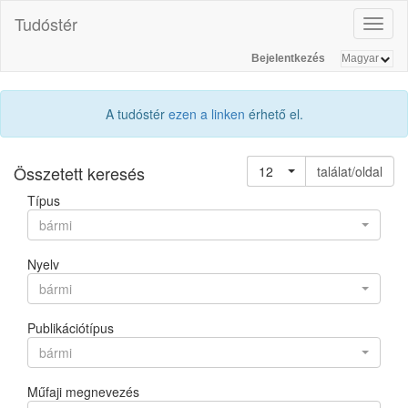
Tudóstér
Toggl
naviga
Bejelentkezés
A tudóstér
ezen a linken
érhető el.
Összetett keresés
12
találat/oldal
Típus
bármi
Nyelv
bármi
Publikációtípus
bármi
Műfaji megnevezés