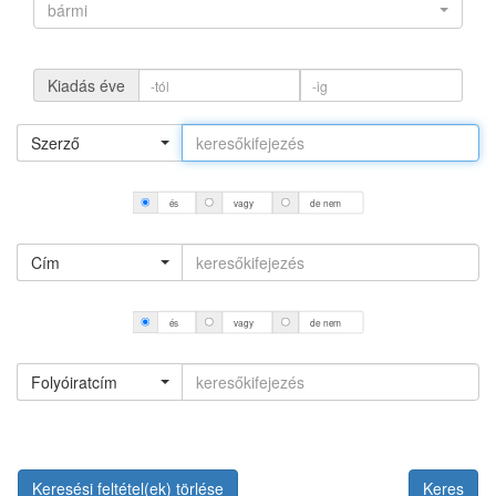
bármi
Kiadás éve
Szerző
és
vagy
de nem
Cím
és
vagy
de nem
Folyóiratcím
Keresési feltétel(ek) törlése