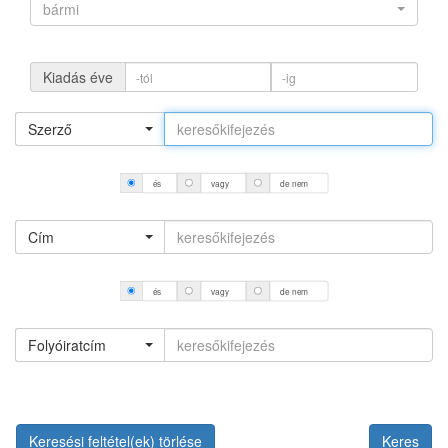
bármi
Kiadás éve
Szerző
és
vagy
de nem
Cím
és
vagy
de nem
Folyóiratcím
Keresési feltétel(ek) törlése