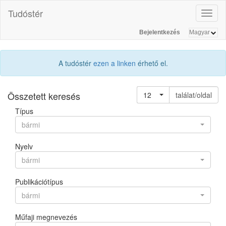
Tudóstér
Toggl
naviga
Bejelentkezés
A tudóstér
ezen a linken
érhető el.
Összetett keresés
12
találat/oldal
Típus
bármi
Nyelv
bármi
Publikációtípus
bármi
Műfaji megnevezés