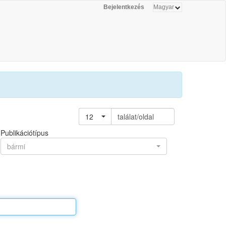
Bejelentkezés
12
találat/oldal
Publikációtípus
bármi