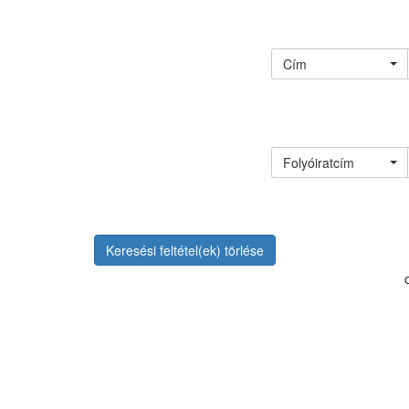
Cím
Folyóiratcím
Keresési feltétel(ek) törlése