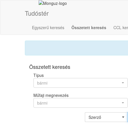
Tudóstér
Egyszerű keresés
Összetett keresés
CCL ke
Összetett keresés
Típus
bármi
Műfaji megnevezés
bármi
Szerző