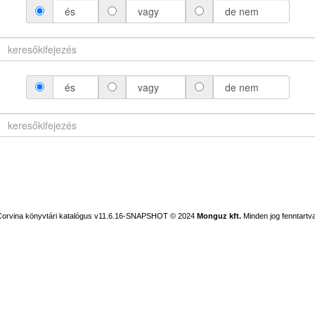
és
vagy
de nem
és
vagy
de nem
Corvina könyvtári katalógus v11.6.16-SNAPSHOT
© 2024
Monguz kft.
Minden jog fenntartva