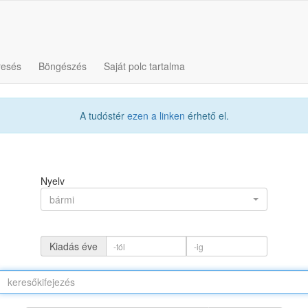
resés
Böngészés
Saját polc tartalma
A tudóstér
ezen a linken
érhető el.
Nyelv
bármi
Kiadás éve