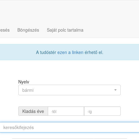
resés
Böngészés
Saját polc tartalma
A tudóstér
ezen a linken
érhető el.
Nyelv
bármi
Kiadás éve