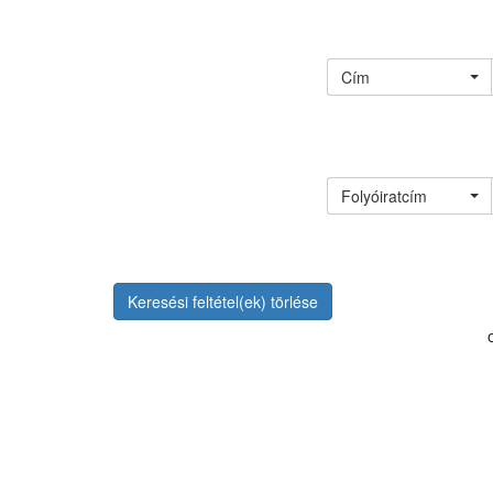
Cím
Folyóiratcím
Keresési feltétel(ek) törlése