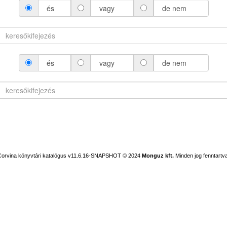
és
vagy
de nem
és
vagy
de nem
Corvina könyvtári katalógus v11.6.16-SNAPSHOT
© 2024
Monguz kft.
Minden jog fenntartva