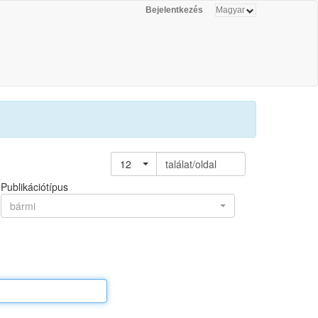
Bejelentkezés
12
találat/oldal
Publikációtípus
bármi