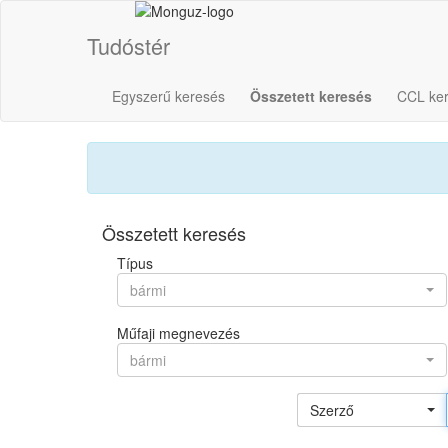
Tudóstér
Egyszerű keresés
Összetett keresés
CCL ke
Összetett keresés
Típus
bármi
Műfaji megnevezés
bármi
Szerző