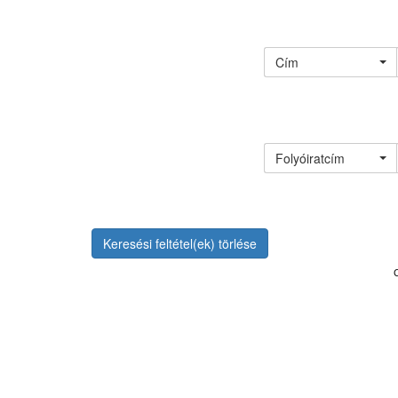
Cím
Folyóiratcím
Keresési feltétel(ek) törlése