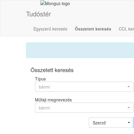
Tudóstér
Egyszerű keresés
Összetett keresés
CCL ke
Összetett keresés
Típus
bármi
Műfaji megnevezés
bármi
Szerző