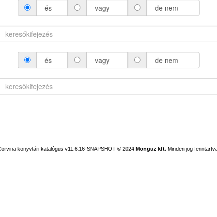
és
vagy
de nem
és
vagy
de nem
Corvina könyvtári katalógus v11.6.16-SNAPSHOT
© 2024
Monguz kft.
Minden jog fenntartva