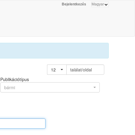
Bejelentkezés
12
találat/oldal
Publikációtípus
bármi